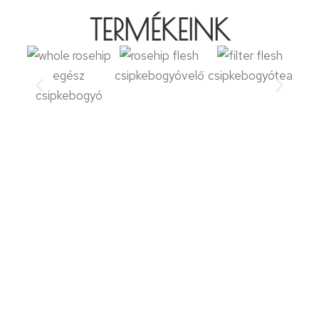
TERMÉKEINK
egész
csipkebogyóvelő
csipkebogyótea
csipkebogyó
csi
TERMÉKEINKET KERESD A
WEBÁRUHÁZBAN!